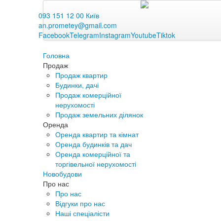
093 151 12 00 Київ
an.prometey@gmail.com
Facebook
Telegram
Instagram
Youtube
Tiktok
Головна
Продаж
Продаж квартир
Будинки, дачі
Продаж комерційної
нерухомості
Продаж земельних ділянок
Оренда
Оренда квартир та кімнат
Оренда будинків та дач
Оренда комерційної та
торгівельної нерухомості
Новобудови
Про нас
Про нас
Відгуки про нас
Наші спеціалісти