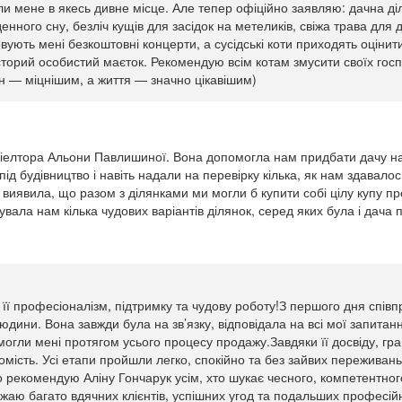
зли мене в якесь дивне місце. Але тепер офіційно заявляю: дачна 
енного сну, безліч кущів для засідок на метеликів, свіжа трава для де
ують мені безкоштовні концерти, а сусідські коти приходять оціни
торий особистий маєток. Рекомендую всім котам змусити своїх госп
н — міцнішим, а життя — значно цікавішим)
елтора Альони Павлишиної. Вона допомогла нам придбати дачу наш
ід будівництво і навіть надали на перевірку кілька, як нам здавалос
 виявила, що разом з ділянками ми могли б купити собі цілу купу 
ла нам кілька чудових варіантів ділянок, серед яких була і дача по 
а її професіоналізм, підтримку та чудову роботу!З першого дня спів
 людини. Вона завжди була на зв’язку, відповідала на всі мої запитан
огли мені протягом усього процесу продажу.Завдяки її досвіду, гра
мість. Усі етапи пройшли легко, спокійно та без зайвих переживан
рекомендую Аліну Гончарук усім, хто шукає чесного, компетентного
жаю багато вдячних клієнтів, успішних угод та подальших професій