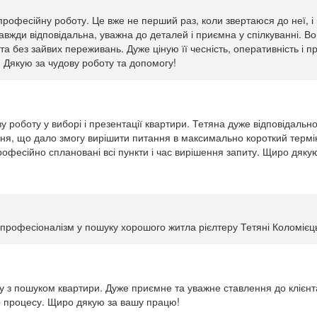
професійну роботу. Це вже не перший раз, коли звертаюся до неї, 
жди відповідальна, уважна до деталей і приємна у спілкуванні. Во
та без зайвих переживань. Дуже ціную її чесність, оперативність і
. Дякую за чудову роботу та допомогу!
 роботу у виборі і презентації квартири. Тетяна дуже відповідальн
я, що дало змогу вирішити питання в максимально короткий термін
 Професійно сплановані всі пункти і час вирішення запиту. Щиро дяк
 професіоналізм у пошуку хорошого житла рієлтеру Тетяні Коломієц
 з пошуком квартири. Дуже приємне та уважне ставлення до клієнта,
о процесу. Щиро дякую за вашу працю!