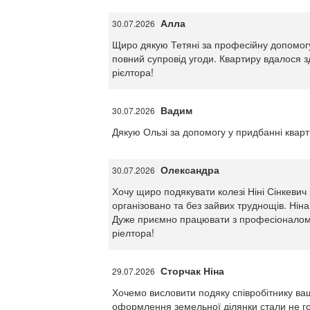
Алла
30.07.2026
Щиро дякую Тетяні за професійну допомогу у
повний супровід угоди. Квартиру вдалося з
рієлтора!
Вадим
30.07.2026
Дякую Ользі за допомогу у придбанні квартир
Олександра
30.07.2026
Хочу щиро подякувати колезі Ніні Сінкеви
організовано та без зайвих труднощів. Ніна
Дуже приємно працювати з професіоналом, я
ріелтора!
Сторчак Ніна
29.07.2026
Хочемо висловити подяку співробітнику ваш
оформлення земельної ділянки стали не г