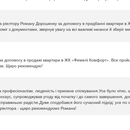
ріелтору Роману Дорошенку за допомогу в придбанні квартири в Ж
іг з документами, звернув увагу на всі важливі нюанси й зберіг мен
а допомогу в продажі квартири в ЖК «Фемелі Комфорт». Все пройшл
ави. Щиро рекомендую!
рофесіоналізм, людяність і приємне спілкування.Усе було чітко, ш
нхаус, супроводжував угоду від початку і до самого завершення, до
справжньою радістю.Дуже сподобався його сучасний підхід: усе по су
 ріелтора - щиро рекомендуємо Романа!