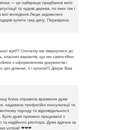
ділянка — це найкраще придбання моїх
густації та чудові дерева, по яких так і
ти мої володіння.Люди задоволені
одарів купити таку дачу. Перевірено
ої мрії!!! Спочатку ми звернулися до
ь, класних варіантів, що ми самостійно
проблем з оформленням документів і
ціні ділянки, її і купили!!) Дякую Вам
праці Аліна справила враження дуже
ня, надавала професійні консультації та
мотному підходу та відповідальності
ь. Було дуже приємно працювати з
 та надійного ріелтора. Дуже вдячна за
них успіхів! ❤❤❤