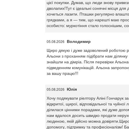
цієї покупки. Думав, що люди знову приве
дволапих!Тут є ідеальні сонячні місця для д
хочеться лазити. Пташки регулярно влаштов
грядками, а я — тим, що нарешті маю прос
особисто: муркотіння стало голоснішим, со
Володимир
05.08.2026
Щиро дякую і дуже задоволений роботою рі
Альони з проханням підібрати нам ділянку п
знайшли на дімріа. Після перевірки Альона
підведенням комунікацій. Альона запропонува
за вашу працю!!!
Юлія
05.08.2026
Хочу подякувати ріелтору Аліні Гончарук з
відкритої, щирої, відповідальної та чуйної
ділилася цінними порадами, які дуже допом
нам вдалося досить швидко продати нерухо
людиною, якій дійсно можна довіряти.Щиро 
допомогу, підтримку та професіоналізм! Ба