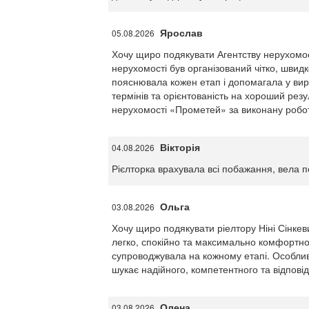
Ярослав
05.08.2026
Хочу щиро подякувати Агентству нерухомос
нерухомості був організований чітко, швид
пояснювала кожен етап і допомагала у вирі
термінів та орієнтованість на хороший ре
нерухомості «Прометей» за виконану робот
Вікторія
04.08.2026
Рієлторка врахувала всі побажання, вела пе
Ольга
03.08.2026
Хочу щиро подякувати ріелтору Ніні Сінкев
легко, спокійно та максимально комфортно.
супроводжувала на кожному етапі. Особливо
шукає надійного, компетентного та відпові
Олена
03.08.2026