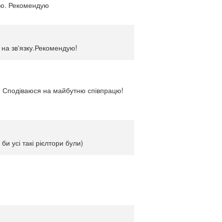
ією. Рекомендую
 на звʼязку.Рекомендую!
в! Сподіваюся на майбутню співпрацю!
и усі такі рієлтори були)