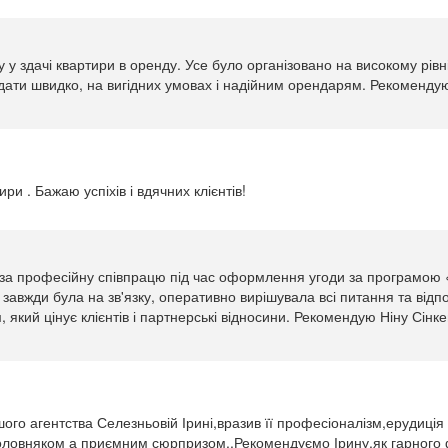
 здачі квартири в оренду. Усе було організовано на високому рівні:
дати швидко, на вигідних умовах і надійним орендарям. Рекомендую
и . Бажаю успіхів і вдячних клієнтів!
ч за професійну співпрацю під час оформлення угоди за програмою 
 завжди була на зв'язку, оперативно вирішувала всі питання та відп
кий цінує клієнтів і партнерські відносини. Рекомендую Ніну Сінке
ого агентства Селезньовій Ірині,вразив її професіоналізм,ерудиція
оловняком а приємним сюрпризом..Рекомендуємо Ірину,як гарного 