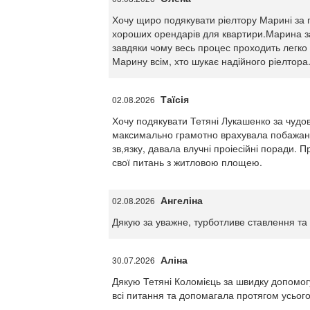
Хочу щиро подякувати ріелтору Марині за 
хороших орендарів для квартири.Марина зав
завдяки чому весь процес проходить легко 
Марину всім, хто шукає надійного ріелтора
Таїсія
02.08.2026
Хочу подякувати Тетяні Лукашенко за чудову
максимально грамотно врахувала побажанн
зв,язку, давала влучні проіесійні поради.
свої питань з житловою площею.
Ангеліна
02.08.2026
Дякую за уважне, турботливе ставлення та
Аліна
30.07.2026
Дякую Тетяні Коломієць за швидку допомогу
всі питання та допомагала протягом усьог