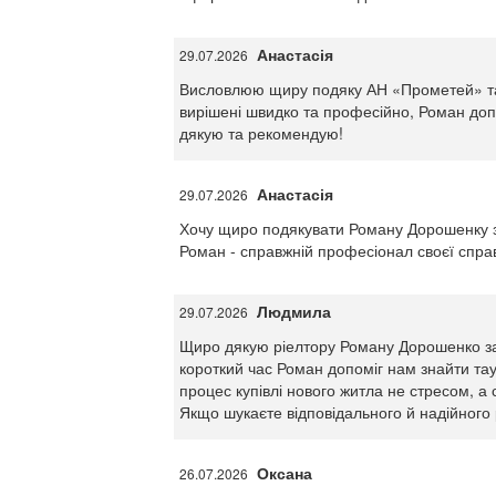
Анастасія
29.07.2026
Висловлюю щиру подяку АН «Прометей» та 
вирішені швидко та професійно, Роман допом
дякую та рекомендую!
Анастасія
29.07.2026
Хочу щиро подякувати Роману Дорошенку з
Роман - справжній професіонал своєї спр
Людмила
29.07.2026
Щиро дякую ріелтору Роману Дорошенко за п
короткий час Роман допоміг нам знайти тау
процес купівлі нового житла не стресом, а 
Якщо шукаєте відповідального й надійного
Оксана
26.07.2026