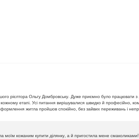
шого рієлтора Ольгу Домбровську. Дуже приємно було працювати з 
а кожному етапі. Усі питання вирішувалися швидко й професійно, ко
оформлення житла пройшов спокійно, без зайвих переживань і неп
а моїм кожаним купити ділянку, а й пригостила мене смаколиками!!