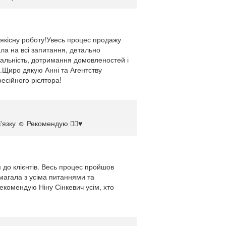
 якісну роботу!Увесь процес продажу
ала на всі запитання, детально
дальність, дотримання домовленостей і
.Щиро дякую Анні та Агентству
есійного рієлтора!
язку ☺️ Рекомендую ✌🏻♥️
 до клієнтів. Весь процес пройшов
омагала з усіма питаннями та
екомендую Ніну Сінкевич усім, хто