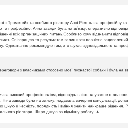
ті «Прометей» та особисто рієлтору Анні Ріелтол за професійну та
ко та професійно. Анна завжди була на зв’язку, оперативно відповід
шенні всіх організаційних питань.Особливо хочу відзначити відпові
зультат. Співпрацею та результатом залишився повністю задоволений
у. Однозначно рекомендую тим, хто шукає відповідального та проф
реговори з власниками стосовно моєї пухнастої собаки і була на зв'
ич за високий професіоналізм, відповідальність та уважне ставлення
 Ніна завжди була на зв’язку, надавала вичерпні консультації, доп
 ціную її чесність, порядність і вміння знайти найкраще рішення. Р
дального ріелтора. Щиро дякую за відмінну роботу! 🌷