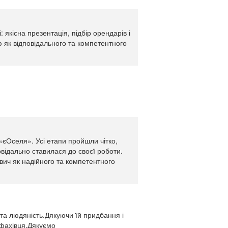
 якісна презентація, підбір орендарів і
 як відповідального та компетентного
«єОселя». Усі етапи пройшли чітко,
овідально ставилася до своєї роботи.
вич як надійного та компетентного
 та людяність.Дякуючи їй придбання і
фахівця.Дякуємо