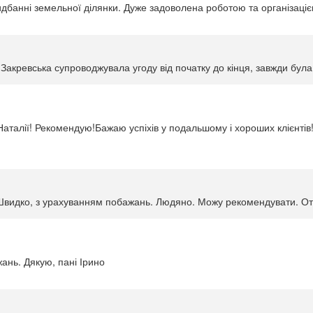
ридбанні земельної ділянки. Дуже задоволена роботою та організац
Закревська супроводжувала угоду від початку до кінця, завжди була
Наталії! Рекомендую!Бажаю успіхів у подальшому і хороших клієнті
Швидко, з урахуванням побажань. Людяно. Можу рекомендувати. От б
нь. Дякую, пані Ірино