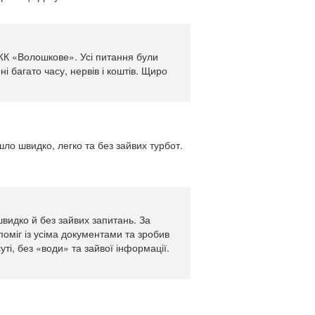
К «Волошкове». Усі питання були
і багато часу, нервів і коштів. Щиро
о швидко, легко та без зайвих турбот.
видко й без зайвих запитань. За
поміг із усіма документами та зробив
ті, без «води» та зайвої інформації.