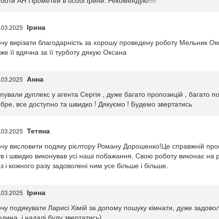
боти АН Прометей в особі Ірини. Рекомендую!!!!
Ірина
.03.2025
чу вирізати благодарність за хорошу проведену роботу Мельник Ок
же її вдячна за її турботу дякую Оксана
Анна
.03.2025
пували дуплекс у агента Сергія , дуже багато пропозицій , багато п
бре, все доступно та швидко ! Дякуємо ! Будемо звертатись
Тетяна
.03.2025
чу висловити подяку рієлтору Роману Дорошенко!Це справжній проф
в і швидко виконував усі наші побажання. Свою роботу виконає на 
з і кожного разу задоволені ним усе більше і більше.
Ірина
.03.2025
чу подякувати Ларисі Хімій за допому пошуку кімнати, дуже задовол
дина, і надалі буду звертатись)