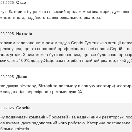
Стас
.03.2025
кую Катерині Луценко за швидкий продаж моєї квартири. Дуже відп
мпетентного, надійного та відповідального рієлтора.
Наталія
.03.2025
великим задоволенням рекомендую Сергія Гуменюка з агенції нерух
реконуюся, що він справжній професіонал своєї справи.Сергій – це п
апах угоди. З ним можна бути впевненим, що все буде чітко, прозоро
кликають 100% довіру.Якщо вам потрібен надійний рієлтор, який ді
Діана
.03.2025
же дякую ріелтору, Вікторії за допомогу в пошуку квартири) квартира
е заздалегідь перевірено ) рекомендую 🥰
Сергій
.03.2025
чу подякувати компанії «Прометей» за надані ними реєлторські пос
овʼязками, дуже задоволений його роботою. Катерина пояснювала вс
більше клієнтів