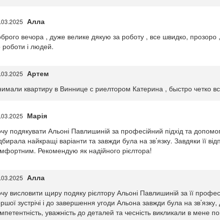
Алла
.03.2025
брого вечора , дуже велике дякую за роботу , все швидко, прозоро 
 роботи і людей.
Артем
.03.2025
имали квартиру в Виннице с риелтором Катерина , быстро четко вс
Марія
.03.2025
чу подякувати Альоні Павлишиній за професійний підхід та допомо
дбирала найкращі варіанти та завжди була на зв’язку. Завдяки її в
мфортним. Рекомендую як надійного рієлтора!
Алла
.03.2025
чу висловити щиру подяку рієлтору Альоні Павлишиній за її професіо
ршої зустрічі і до завершення угоди Альона завжди була на зв’язку,
мпетентність, уважність до деталей та чесність викликали в мене по