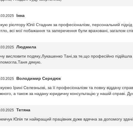
Інна
.03.2025
кую рієлтору Юлії Стадник за професіоналізм, персональний підхід
тло, всі мої побажання та заперечення були враховані, загалом 
Людмила
.03.2025
чу висловити подяку,Лукашенко Тані,за те,що професійно підійшла
помогла.Таня дякую.
Володимир Середюк
.03.2025
куємо Ірині Селезньові, за її професіоналізм та повну віддачу спра
жного, а також за надану юридичну консультацію у нашій справі. Ду
Тетяна
.03.2025
емчук Юлія ти найкращий працівник дуже вдячна за допомогу здачі