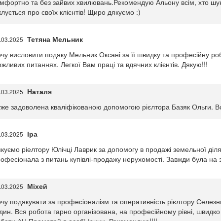
мфортно та без зайвих хвилювань.Рекомендую Альону всім, хто шука
клується про своїх клієнтів! Щиро дякуємо :)
Тетяна Мельник
.03.2025
чу висловити подяку Мельник Оксані за її швидку та професійну роб
жливих питаннях. Легкої Вам праці та вдячних клієнтів. Дякую!!!
Наталя
.03.2025
же задоволена кваліфікованою допомогою рієлтора Базяк Ольги. Вс
Іра
.03.2025
куємо ріелтору Юлічці Лаврик за допомогу в продажі земельної діл
офесіонала з питань купівлі-продажу нерухомості. Завжди була на зв'
Міхей
.03.2025
чу подякувати за професіоналізм та оперативність рієлтору Селезн
дин. Вся робота гарно організована, на професійному рівні, швидко