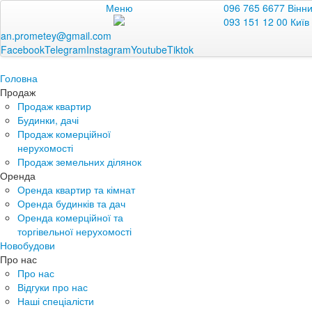
Меню
096 765 6677 Вінн
093 151 12 00 Київ
an.prometey@gmail.com
Facebook
Telegram
Instagram
Youtube
Tiktok
Головна
Продаж
Продаж квартир
Будинки, дачі
Продаж комерційної
нерухомості
Продаж земельних ділянок
Оренда
Оренда квартир та кімнат
Оренда будинків та дач
Оренда комерційної та
торгівельної нерухомості
Новобудови
Про нас
Про нас
Відгуки про нас
Наші спеціалісти