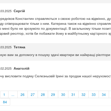
Сергій
.03.2025
редніков Константин справляється з своєю роботою на відмінно,
ду співпрацювати тільки з ним. Катерина також на відмінно справляє
 мені було не зрозуміло по документації. В загальному тільки пози
довий реєлтор, хотів би побажати йому в майбутньому карʼєрного з
Тетяна
.03.2025
кую вам за допомогу в пошуку здачі квартири ви найкращі ріелтори В
Анатолій
.02.2025
чу висловити подяку Селезньовій Ірині за продаж нашої нерухомост
1
...
26
27
28
29
30
31
32
33
34
84