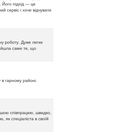
 Його підхід — це
й сервіс і хоче відчувати
у роботу. Дуже легке
найшла саме те, що
 в гарному районі.
ашою співпрацею, швидко,
, як спеціаліста в своїй