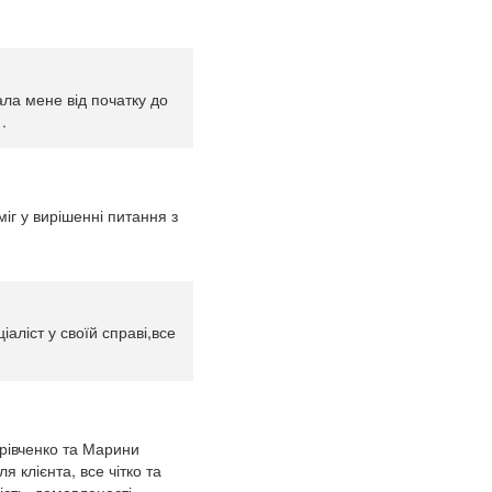
ала мене від початку до
.
г у вирішенні питання з
аліст у своїй справі,все
рівченко та Марини
 клієнта, все чітко та