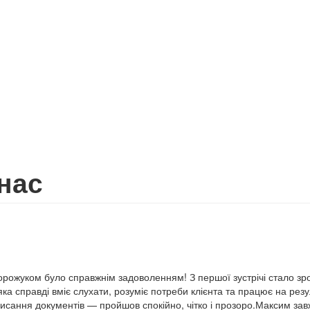
 нас
ожуком було справжнім задоволенням! З першої зустрічі стало зро
яка справді вміє слухати, розуміє потреби клієнта та працює на рез
писання документів — пройшов спокійно, чітко і прозоро.Максим завж