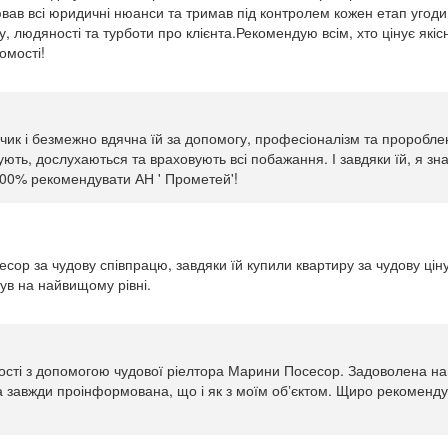
вав всі юридичні нюанси та тримав під контролем кожен етап угоди.
 людяності та турботи про клієнта.Рекомендую всім, хто цінує якісни
омості!
к і безмежно вдячна їй за допомогу, професіоналізм та пророблен
чують, дослухаються та враховують всі побажання. І завдяки їй, я з
100% рекомендувати АН ' Прометей'!
сор за чудову співпрацю, завдяки їй купили квартиру за чудову ціну
ув на найвищому рівні.
ості з допомогою чудової ріелтора Марини Посесор. Задоволена н
ла завжди проінформована, що і як з моїм обʼєктом. Щиро рекомендую