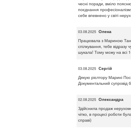
чесні поради, вміло поясню
поєднання професіоналізму,
себе впевнено у світі нерух
Олена
03.08.2025
Працювала з Мариною Танчи
спілкування, тебе відразу 
шукала! Тому можу на всі 
Сергій
03.08.2025
Дякую рієлтору Марині Посе
Документальний супровід б
Олександра
02.08.2025
Здійснила продаж нерухом
чітко, в процесі роботи бу
справі)