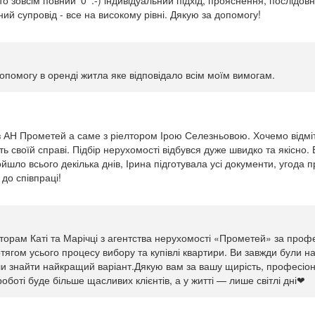
хто зовсім повний '0' :-) індивідуальний підхід, прояснення, послідов
ий супровід - все на високому рівні. Дякую за допомогу!
опомогу в оренді житла яке відповідало всім моїм вимогам.
АН Прометей а саме з ріелтором Ірою Селезньовою. Хочемо відміт
сть своїй справі. Підбір нерухомості відбувся дуже швидко та якісно
шло всього декілька днів, Ірина підготувала усі документи, угода 
до співпраці!
орам Каті та Марічці з агентства нерухомості «Прометей» за профе
тягом усього процесу вибору та купівлі квартири. Ви завжди були на 
ли знайти найкращий варіант.Дякую вам за вашу щирість, професіона
оботі буде більше щасливих клієнтів, а у житті — лише світлі дні❤