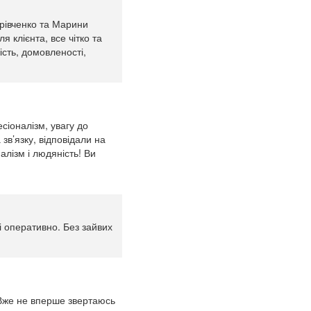
рівченко та Марини
 клієнта, все чітко та
ність, домовленості,
сіоналізм, увагу до
зв’язку, відповідали на
лізм і людяність! Ви
і оперативно. Без зайвих
. Вже не вперше звертаюсь