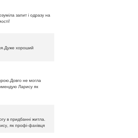
зуміла запит і одразу на
ості!
ння.Дуже хороший
тирою.Довго не могла
екомендую Ларису як
огу в придбанні житла.
ису, як профі-фахівця