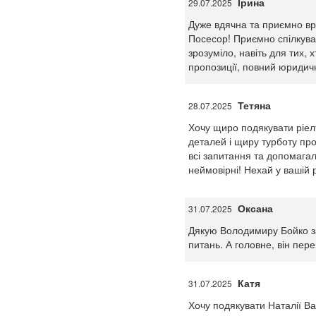
Ірина
29.07.2025
Дуже вдячна та приємно вр
Посесор! Приємно спілкуват
зрозуміло, навіть для тих, 
пропозиції, повний юридичн
Тетяна
28.07.2025
Хочу щиро подякувати ріелт
деталей і щиру турботу про
всі запитання та допомага
неймовірні! Нехай у вашій р
Оксана
31.07.2025
Дякую Володимиру Бойко за
питань. А головне, він пе
Катя
31.07.2025
Хочу подякувати Наталії Ва