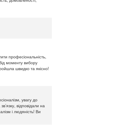
ність, домовленості,
ити професіональність,
. Від моменту вибору
пройшла швидко та якісно!
сіоналізм, увагу до
зв’язку, відповідали на
лізм і людяність! Ви