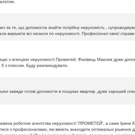
льтатом.
вич за те, що допомогла знайти потрібну нерухомість , супроводжув
ала вирішити всі нюанси по нерухомості. Професіонал своєї справи 
ацю з агенцією нерухомості Прометей. Фахівець Максим дуже допомі
 5 з плюсом. Буду рекомендувати.
ні завжди готові допомогти в пошуках квартир ,дуже хароший спеці
ажена роботою агентства нерухомості 'ПРОМЕТЕЙ', а саме Ірини К
ися з професіоналами, які вміють знаходити оптимальні рішення для