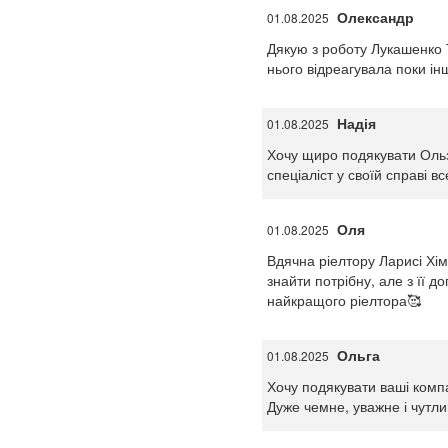
Олександр
01.08.2025
Дякую з роботу Лукашенко Т
нього відреагувала поки ін
Надія
01.08.2025
Хочу щиро подякувати Ольз
спеціаліст у своїй справі в
Оля
01.08.2025
Вдячна ріелтору Ларисі Хі
знайти потрібну, але з її 
найкращого ріелтора🥰
Ольга
01.08.2025
Хочу подякувати ваші компа
Дуже чемне, уважне і чутл