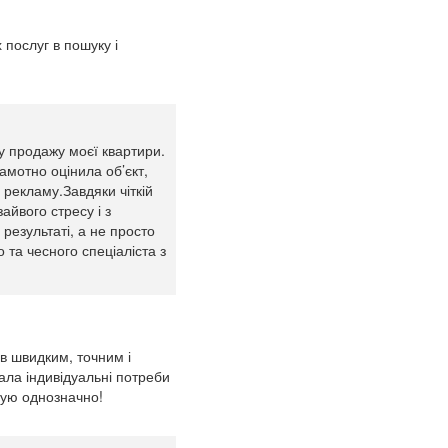
 послуг в пошуку і
у продажу моєї квартири.
рамотно оцінила об’єкт,
 рекламу.Завдяки чіткій
айвого стресу і з
результаті, а не просто
та чесного спеціаліста з
ув швидким, точним і
ала індивідуальні потреби
дую однозначно!