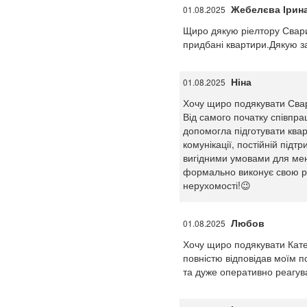
Жебелєва Ірин
01.08.2025
Щиро дякую ріелтору Сварич
придбані квартири.Дякую за
Ніна
01.08.2025
Хочу щиро подякувати Свар
Від самого початку співпрац
допомогла підготувати квар
комунікації, постійній під
вигідними умовами для мене
формально виконує свою ро
нерухомості!😉
Любов
01.08.2025
Хочу щиро подякувати Катер
повністю відповідав моїм 
та дуже оперативно реагув