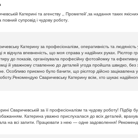
а
евській Катерині та агенству ,, Прометей',за надання таких якісних
 повний супровід і чудову роботу.
ичевську Катерину за професіоналізм, оперативність та людяність 
і я відчула впевненість, що моя справа у надійних руках. Рієлтор г
тиру до показів, організувала професійну фотозйомку та ефективну
тримці й уважному ставленню до деталей угода пройшла швидко, без з
. Особливо приємно було бачити, що рієлтор дійсно зацікавлена у 
боту.Рекомендую Сваричевську Катерину всім, хто шукає надійного 
ині Сваричевській за її професіоналізм та чудову роботу! Підбір б
побажанням. Катерина уважно прислухалася до всіх деталей, врахув
ала на всі запити. Працювати з нею — одне задоволення! Рекомен