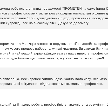
ажена роботою агентства нерухомості 'ПРОМЕТЕЙ', а саме Ірини К
ися з професіоналами, які вміють знаходити оптимальні рішення для
хто зовсім повний '0' :-) індивідуальний підхід, прояснення, послідов
ий супровід - все на високому рівні. Дякую за допомогу!
орам Каті та Марічці з агентства нерухомості «Прометей» за профе
тягом усього процесу вибору та купівлі квартири. Ви завжди були на 
ли знайти найкращий варіант.Дякую вам за вашу щирість, професіона
оботі буде більше щасливих клієнтів, а у житті — лише світлі дні❤
 співпрацю. Весь процес зайняв надзвичайно мало часу. Все чітко 
ревершив наші очікування і відпрацював максимально професійно.
салатій за її чудову роботу, професійність, уважність та розуміння