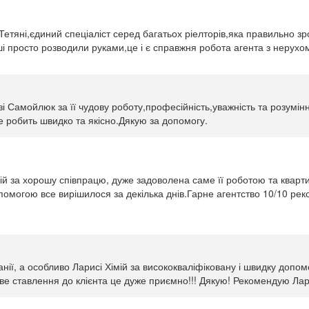
етяні,єдиний спеціаліст серед багатьох ріелторів,яка правильно зро
ші просто розводили руками,це і є справжня робота агента з нерухом
і Самойлюк за її чудову роботу,професійність,уважність та розумі
се робить швидко та якісно.Дякую за допомогу.
мій за хорошу співпрацю, дуже задоволена саме її роботою та квар
допомогою все вирішилося за декілька днів.Гарне агентство 10/10 р
нії, а особливо Ларисі Хімій за висококваліфіковану і швидку допом
иве ставлення до клієнта це дуже приємно!!! Дякую! Рекомендую Лар