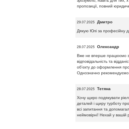
зрозуміло, навіть для тих, 
пропозиції, повний юридичн
Дмитро
29.07.2025
Дякую Юлі за професійну д
Олександр
28.07.2025
Вже не вперше працюємо з 
відповідальність та віддані
обʼєкту до оформлення прой
Однозначно рекомендуємо 
Тетяна
28.07.2025
Хочу щиро подякувати ріелт
деталей і щиру турботу про
всі запитання та допомага
неймовірні! Нехай у вашій р