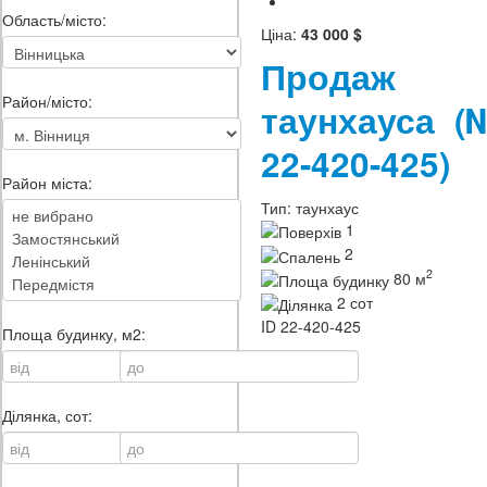
Область/місто:
Ціна:
43 000 $
Продаж
Район/місто:
таунхауса
(
22-420-425)
Район міста:
Тип:
таунхаус
1
2
2
80 м
2 сот
ID
22-420-425
Площа будинку, м2:
Ділянка, сот: