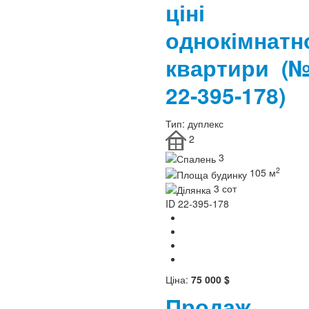
ціні
однокімнатн
квартири
(
22-395-178)
Тип:
дуплекс
2
3
2
105 м
3 сот
ID
22-395-178
Ціна:
75 000 $
Продаж