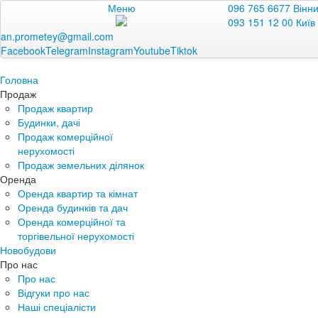
Меню
096 765 6677 Вінн
093 151 12 00 Київ
an.prometey@gmail.com
Facebook
Telegram
Instagram
Youtube
Tiktok
Головна
Продаж
Продаж квартир
Будинки, дачі
Продаж комерційної
нерухомості
Продаж земельних ділянок
Оренда
Оренда квартир та кімнат
Оренда будинків та дач
Оренда комерційної та
торгівельної нерухомості
Новобудови
Про нас
Про нас
Відгуки про нас
Наші спеціалісти