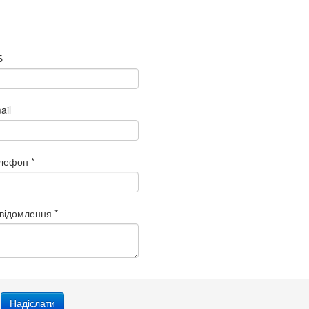
Б
ail
лефон
*
відомлення
*