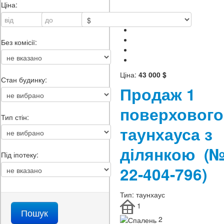
Ціна:
Без комісії:
Ціна:
43 000 $
Стан будинку:
Продаж 1
поверхового
Тип стін:
таунхауса з
ділянкою
(
Під іпотеку:
22-404-796)
Тип:
таунхаус
1
2