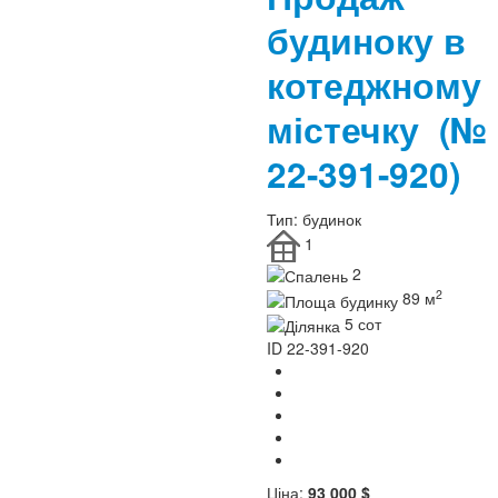
будиноку в
котеджному
містечку
(№
22-391-920)
Тип:
будинок
1
2
2
89 м
5 сот
ID
22-391-920
Ціна:
93 000 $