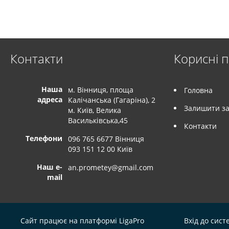
Контакти
Корисні 
Наша
м. Вінниця, площа
Головна
адреса
Калічанська (Гагаріна), 2
Залишити за
м. Київ, Велика
Васильківська,45
Контакти
Телефони
096 765 6677 Вінниця
093 151 12 00 Київ
Наш e-
an.prometey@gmail.com
mail
Сайт працює на платформі
LigaPro
Вхід до сист