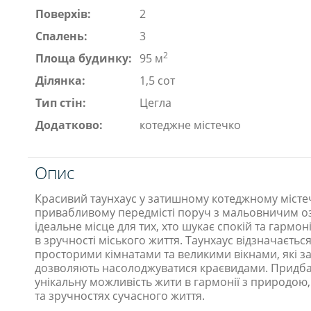
Поверхів:
2
Спалень:
3
2
Площа будинку:
95 м
Ділянка:
1,5 сот
Тип стін:
Цегла
Додатково:
котеджне містечко
Опис
Красивий таунхаус у затишному котеджному місте
привабливому передмісті поруч з мальовничим о
ідеальне місце для тих, хто шукає спокій та гармо
в зручності міського життя. Таунхаус відзначаєть
просторими кімнатами та великими вікнами, які 
дозволяють насолоджуватися краєвидами. Придба
унікальну можливість жити в гармонії з природою,
та зручностях сучасного життя.