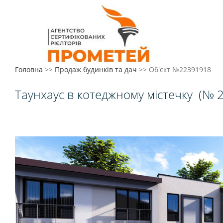
Головна
>>
Продаж будинків та дач
>>
Об'єкт №22391918
Таунхаус в котеджному містечку
(№ 