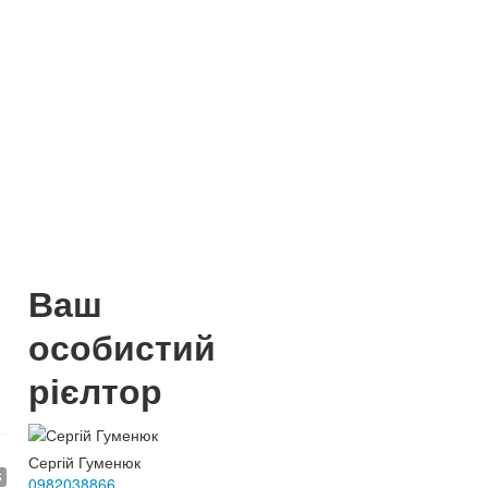
Ваш
особистий
рієлтор
Сергій Гуменюк
$
0982038866