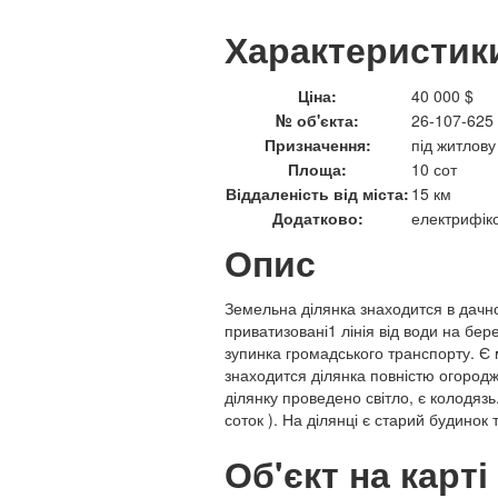
Характеристик
Ціна:
40 000 $
№ об'єкта:
26-107-625
Призначення:
під житлову
Площа:
10 сот
Віддаленість від міста:
15 км
Додатково:
електрифіко
Опис
Земельна ділянка знаходится в дачно
приватизовані1 лінія від води на бер
зупинка громадського транспорту. Є 
знаходится ділянка повністю огородж
ділянку проведено світло, є колодяз
соток ). На ділянці є старий будинок 
Об'єкт на карті