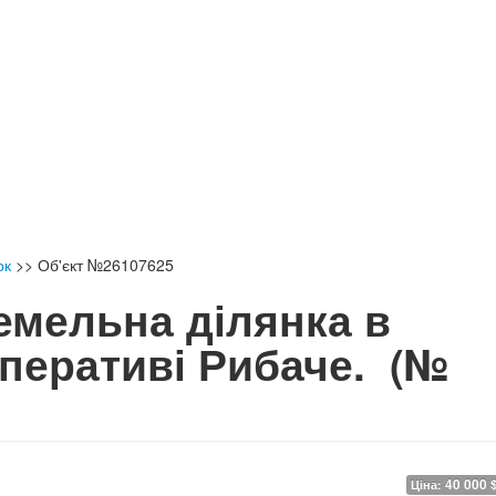
ок
>>
Об'єкт №26107625
емельна ділянка в
перативі Рибаче.
(№
40 000 
Ціна: