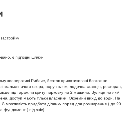
и
 застройку
вано, є під'їздні шляхи
му кооперативі Рибаче, 5соток приватизовані 5соток не
езі мальовничого озера, поруч пляж, лодочна станція, ресторан,
місце під гараж чи криту парковку на 2 машини. Вулиця на якій
ена, доступ мають тільки власники. Окремий вихід до води. На
ь. Є можливість придбати ділянку поряд для розширення ( до 20
та фундамент ( під зніс).