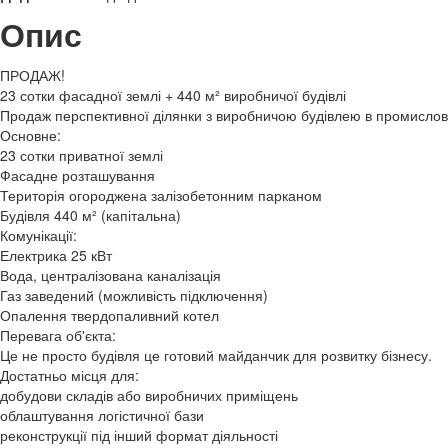
Опис
ПРОДАЖ!
23 сотки фасадної землі + 440 м² виробничої будівлі
Продаж перспективної ділянки з виробничою будівлею в промисловій
Основне:
23 сотки приватної землі
Фасадне розташування
Територія огороджена залізобетонним парканом
Будівля 440 м² (капітальна)
Комунікації:
Електрика 25 кВт
Вода, централізована каналізація
Газ заведений (можливість підключення)
Опалення твердопаливний котел
Перевага об'єкта:
Це не просто будівля це готовий майданчик для розвитку бізнесу.
Достатньо місця для:
добудови складів або виробничих приміщень
облаштування логістичної бази
реконструкції під інший формат діяльності