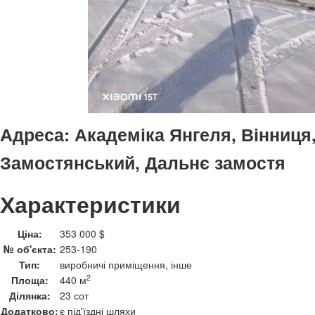
Адреса:
Академіка Янгеля, Вінниця,
Замостянський, Дальнє замостя
Характеристики
Ціна:
353 000 $
№ об'єкта:
253-190
Тип:
виробничі приміщення, інше
2
Площа:
440 м
Ділянка:
23 сот
Додатково:
є під'їздні шляхи