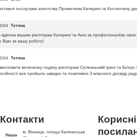
истався послугами агентства.Прометеям Катерині та Костянтину 
Тетяна
.2024
 вдячна вашим ріелторам Катерині та Анні за професіоналізм сво
ю Вам за вашу роботу!
Тетяна
.2024
висловити величезну подяку ріелторам Селезньовій Ірині та Білоус 
есійності все пройшло швидко та позитивно.З власного досвіду рад
Контакти
Корисні
посила
м. Вінниця, площа Калічанська
Наша