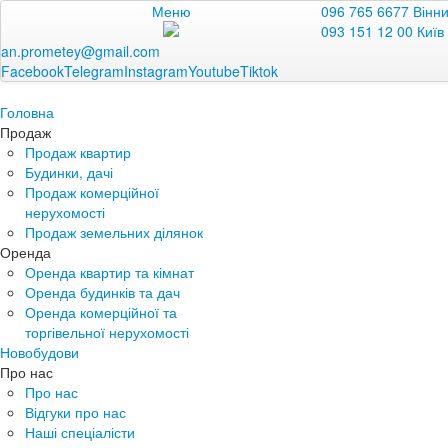
Меню
096 765 6677 Вінн
093 151 12 00 Київ
an.prometey@gmail.com
Facebook
Telegram
Instagram
Youtube
Tiktok
Головна
Продаж
Продаж квартир
Будинки, дачі
Продаж комерційної
нерухомості
Продаж земельних ділянок
Оренда
Оренда квартир та кімнат
Оренда будинків та дач
Оренда комерційної та
торгівельної нерухомості
Новобудови
Про нас
Про нас
Відгуки про нас
Наші спеціалісти