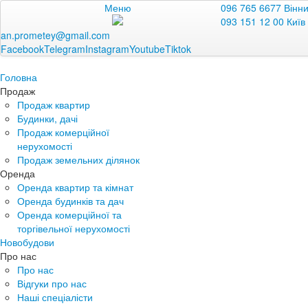
Меню
096 765 6677 Вінн
093 151 12 00 Київ
an.prometey@gmail.com
Facebook
Telegram
Instagram
Youtube
Tiktok
Головна
Продаж
Продаж квартир
Будинки, дачі
Продаж комерційної
нерухомості
Продаж земельних ділянок
Оренда
Оренда квартир та кімнат
Оренда будинків та дач
Оренда комерційної та
торгівельної нерухомості
Новобудови
Про нас
Про нас
Відгуки про нас
Наші спеціалісти