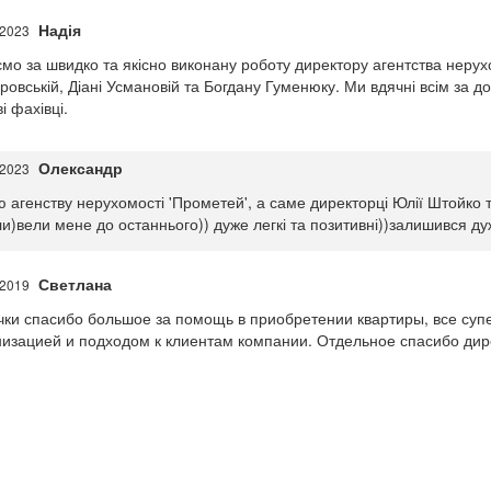
Надія
.2023
мо за швидко та якісно виконану роботу директору агентства нерухо
овській, Діані Усмановій та Богдану Гуменюку. Ми вдячні всім за до
і фахівці.
Олександр
.2023
ю агенству нерухомості 'Прометей', а саме директорці Юлії Штойко
и)вели мене до останнього)) дуже легкі та позитивні))залишився д
Светлана
.2019
чки спасибо большое за помощь в приобретении квартиры, все су
низацией и подходом к клиентам компании. Отдельное спасибо ди