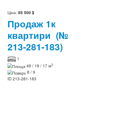
Ціна:
85 500 $
Продаж 1к
квартири
(№
213-281-183)
1
2
49 / 19 / 17 м
8 / 9
ID
213-281-183