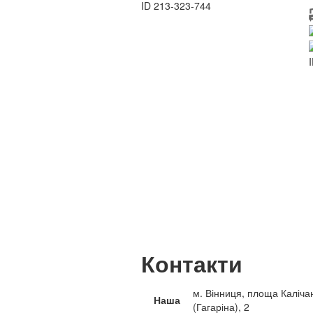
ID
213-323-744
Контакти
м. Вінниця, площа Каліча
Наша
(Гагаріна), 2