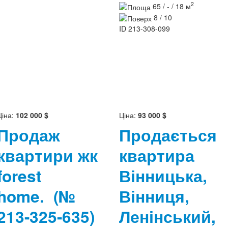
2
65 / - / 18 м
8 / 10
ID
213-308-099
Ціна:
102 000 $
Ціна:
93 000 $
Продаж
Продається
квартири жк
квартира
forest
Вінницька,
home.
(№
Вінниця,
213-325-635)
Ленінський,