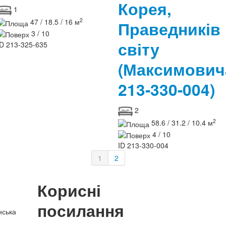
Корея,
1
2
47 / 18.5 / 16 м
Праведників
3 / 10
світу
ID
213-325-635
(Максимови
213-330-004)
2
2
58.6 / 31.2 / 10.4 м
4 / 10
ID
213-330-004
1
2
Корисні
посилання
нська