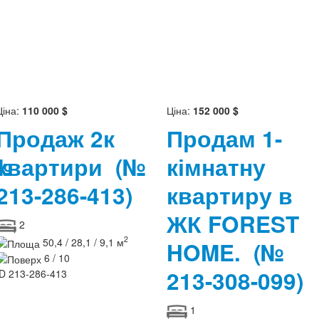
Ціна:
110 000 $
Ціна:
152 000 $
Продаж 2к
Продам 1-
№
квартири
(№
кімнатну
213-286-413)
квартиру в
ЖК FOREST
2
2
50,4 / 28,1 / 9,1 м
HOME.
(№
6 / 10
213-308-099)
ID
213-286-413
1