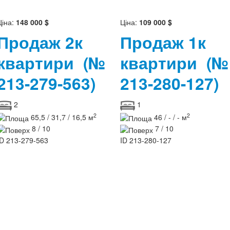
Ціна:
148 000 $
Ціна:
109 000 $
Продаж 2к
Продаж 1к
квартири
(№
квартири
(№
213-279-563)
213-280-127)
2
1
2
2
65,5 / 31,7 / 16,5 м
46 / - / - м
8 / 10
7 / 10
ID
213-279-563
ID
213-280-127