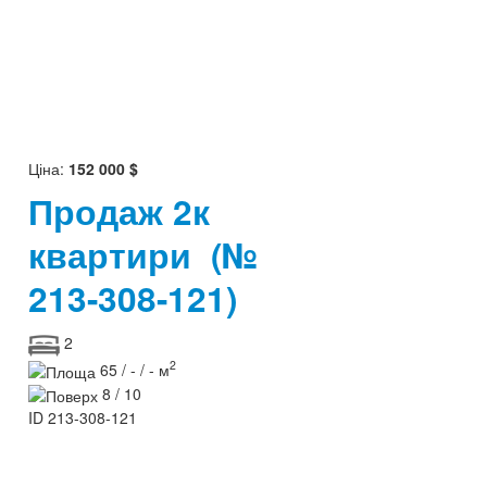
Ціна:
152 000 $
Продаж 2к
квартири
(№
213-308-121)
2
2
65 / - / - м
8 / 10
ID
213-308-121