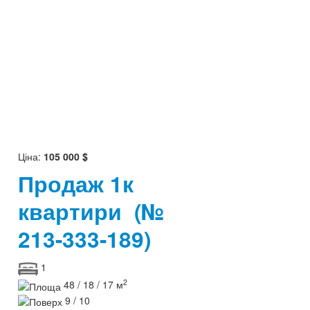
Ціна:
105 000 $
Продаж 1к
квартири
(№
213-333-189)
1
2
48 / 18 / 17 м
9 / 10