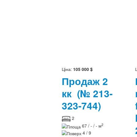
Ціна:
105 000 $
Продаж 2
кк
(№ 213-
323-744)
2
2
67 / - / - м
4 / 9