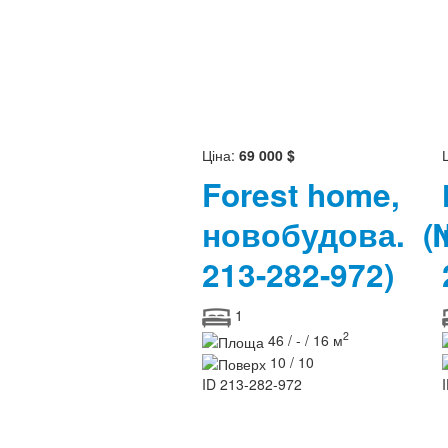
Ціна:
69 000 $
Forest home,
новобудова.
(
213-282-972)
1
2
46 / - / 16 м
10 / 10
ID
213-282-972