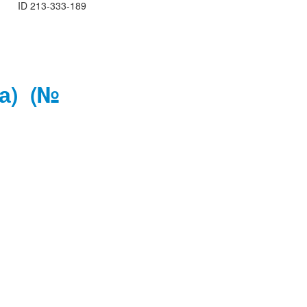
ID
213-333-189
ча)
(№