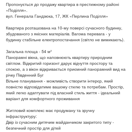
Пропонується до продажу квартира в престижному районі
«Поділля».
вул. Генерала Гандзюка, 17, ЖК «Перлина Поділля»
Квартира розташована на 10-му поверсі сучасного будинку,
збудованого з якісних матеріалів. Вагома перевага - у
будинку стабільне електропостачання (світло не вимикають).
Загальна площа - 54 м²
Панорамні вікна, що наповнюють квартиру природним
світлом. Відкритий горизонт дарує відчуття простору та
спокою, а з вікон відкривається приємний панорамний вид на
річку Південний Буг
Вільне планування - можливість створити інтерєр, який
повністю відповідатиме вашому стилю та потребам. Простір,
який легко адаптувати під власний стиль життя - ідеальний
варіант для комфортного проживання
Житловий комплекс має продуману та зручну
інфраструктуру:
Двір із сучасним дитячим майданчиком закритого типу -
безпечний простір для дітей