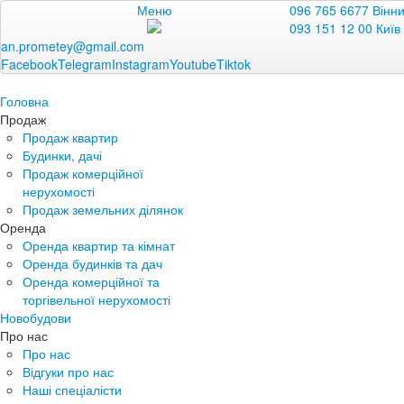
Меню
096 765 6677 Вінн
093 151 12 00 Київ
an.prometey@gmail.com
Facebook
Telegram
Instagram
Youtube
Tiktok
Головна
Продаж
Продаж квартир
Будинки, дачі
Продаж комерційної
нерухомості
Продаж земельних ділянок
Оренда
Оренда квартир та кімнат
Оренда будинків та дач
Оренда комерційної та
торгівельної нерухомості
Новобудови
Про нас
Про нас
Відгуки про нас
Наші спеціалісти