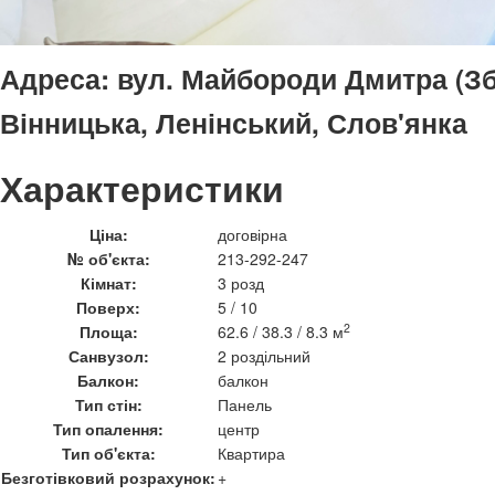
Адреса:
вул. Майбороди Дмитра (Зби
Вінницька, Ленінський, Слов'янка
Характеристики
Ціна:
договірна
№ об'єкта:
213-292-247
Кімнат:
3 розд
Поверх:
5 / 10
2
Площа:
62.6 / 38.3 / 8.3 м
Санвузол:
2 роздільний
Балкон:
балкон
Тип стін:
Панель
Тип опалення:
центр
Тип об'єкта:
Квартира
Безготівковий розрахунок:
+