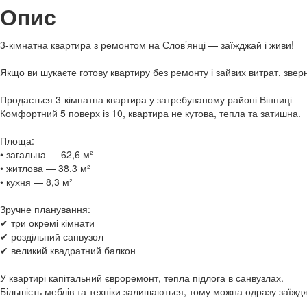
Опис
3-кімнатна квартира з ремонтом на Слов’янці — заїжджай і живи!
Якщо ви шукаєте готову квартиру без ремонту і зайвих витрат, звер
Продається 3-кімнатна квартира у затребуваному районі Вінниці — 
Комфортний 5 поверх із 10, квартира не кутова, тепла та затишна.
Площа:
• загальна — 62,6 м²
• житлова — 38,3 м²
• кухня — 8,3 м²
Зручне планування:
✔ три окремі кімнати
✔ роздільний санвузол
✔ великий квадратний балкон
У квартирі капітальний євроремонт, тепла підлога в санвузлах.
Більшість меблів та техніки залишаються, тому можна одразу заїждж