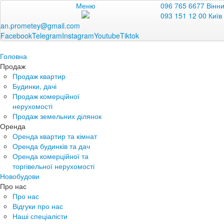
Меню
096 765 6677 Вінн
093 151 12 00 Київ
an.prometey@gmail.com
Facebook
Telegram
Instagram
Youtube
Tiktok
Головна
Продаж
Продаж квартир
Будинки, дачі
Продаж комерційної
нерухомості
Продаж земельних ділянок
Оренда
Оренда квартир та кімнат
Оренда будинків та дач
Оренда комерційної та
торгівельної нерухомості
Новобудови
Про нас
Про нас
Відгуки про нас
Наші спеціалісти