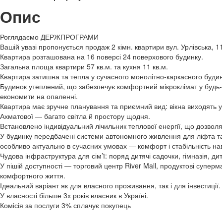
Опис
Роглядаємо ДЕРЖПРОГРАМИ
Вашій увазі пропонується продаж 2 кімн. квартири вул. Урлівська, 
Квартира розташована на 16 поверсі 24 поверхового будинку.
Загальна площа квартири 57 кв.м. та кухня 11 кв.м.
Квартира затишна та тепла у сучасного монолітно-каркасного будин
Будинок утеплений, що забезпечує комфортний мікроклімат у будь-
економити на опаленні.
Квартира має зручне планування та приємний вид: вікна виходять у
Ахматової — багато світла й простору щодня.
Встановлено індивідуальний лічильник теплової енергії, що дозвол
У будинку передбачені системи автономного живлення для ліфта та
особливо актуально в сучасних умовах — комфорт і стабільність нав
Чудова інфраструктура для сім’ї: поряд дитячі садочки, гімназія, дит
У пішій доступності — торговий центр River Mall, продуктові суперм
комфортного життя.
Ідеальний варіант як для власного проживання, так і для інвестиції.
У власності більше 3х років власник в Україні.
Комісія за послуги 3% сплачує покупець