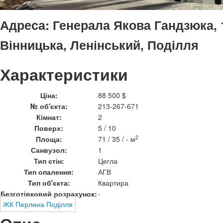
Адреса:
Генерала Якова Гандзюка, 1
Вінницька, Ленінський, Поділля
Характеристики
Ціна:
88 500 $
№ об'єкта:
213-267-671
Кімнат:
2
Поверх:
5 / 10
2
Площа:
71 / 35 / - м
Санвузол:
1
Тип стін:
Цегла
Тип опалення:
АГВ
Тип об'єкта:
Квартира
Безготівковий розрахунок:
-
ЖК Перлина Поділля