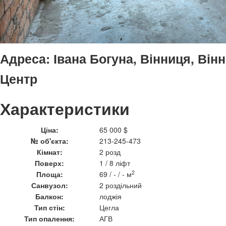
Адреса:
Івана Богуна, Вінниця, Він
Центр
Характеристики
Ціна:
65 000 $
№ об'єкта:
213-245-473
Кімнат:
2 розд
Поверх:
1 / 8 ліфт
2
Площа:
69 / - / - м
Санвузол:
2 роздільний
Балкон:
лоджія
Тип стін:
Цегла
Тип опалення:
АГВ