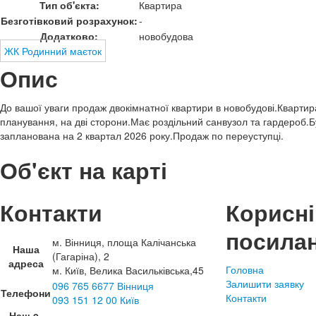
Тип об'єкта:
Квартира
Безготівковий розрахунок:
-
Додатково:
новобудова
ЖК Родинний маєток
Опис
До вашої уваги продаж двокімнатної квартири в новобудові.Квартир
планування, на дві сторони.Має роздільний санвузол та гардероб.
запланована на 2 квартал 2026 року.Продаж по переуступці.
Об'єкт на карті
Контакти
Корисні
посила
м. Вінниця, площа Калічанська
Наша
(Гагаріна), 2
адреса
Головна
м. Київ, Велика Васильківська,45
Залишити заявку
096 765 6677 Вінниця
Телефони
Контакти
093 151 12 00 Київ
Наш e-