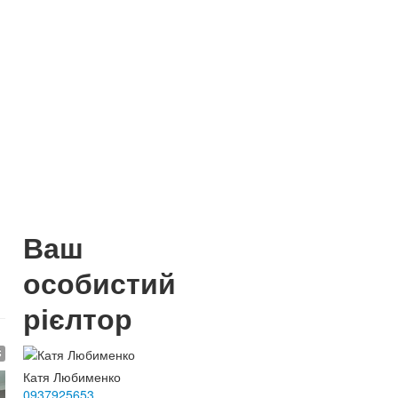
Ваш
особистий
рієлтор
$
Катя Любименко
0937925653