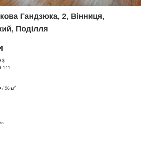
ова Гандзюка, 2, Вінниця,
кий, Поділля
и
0 $
3-141
2
0 / 56 м
ра