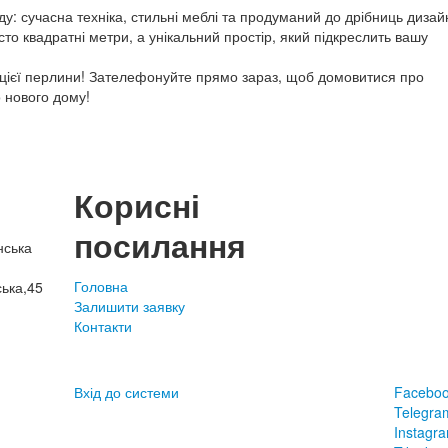
ду: сучасна техніка, стильні меблі та продуманий до дрібниць дизай
то квадратні метри, а унікальний простір, який підкреслить вашу
 цієї перлини! Зателефонуйте прямо зараз, щоб домовитися про
 нового дому!
Корисні
посилання
нська
Головна
ська,45
Залишити заявку
Контакти
Вхід до системи
Facebo
Telegra
Instagr