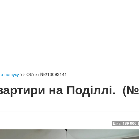
го пошуку
>>
Об'єкт №213093141
вартири на Поділлі.
(№
189 000 
Ціна: