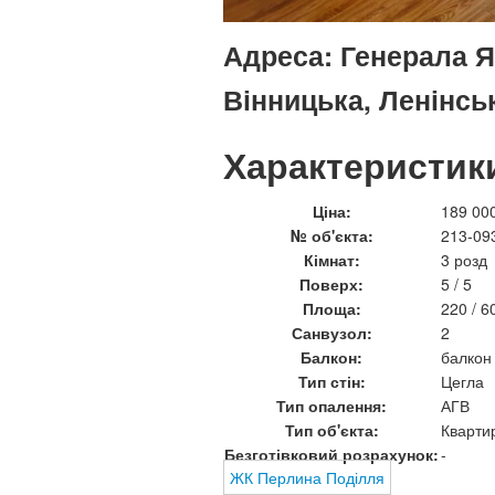
Адреса:
Генерала Як
Вінницька, Ленінсь
Характеристик
Ціна:
189 00
№ об'єкта:
213-09
Кімнат:
3 розд
Поверх:
5 / 5
Площа:
220 / 6
Санвузол:
2
Балкон:
балкон
Тип стін:
Цегла
Тип опалення:
АГВ
Тип об'єкта:
Кварти
Безготівковий розрахунок:
-
ЖК Перлина Поділля