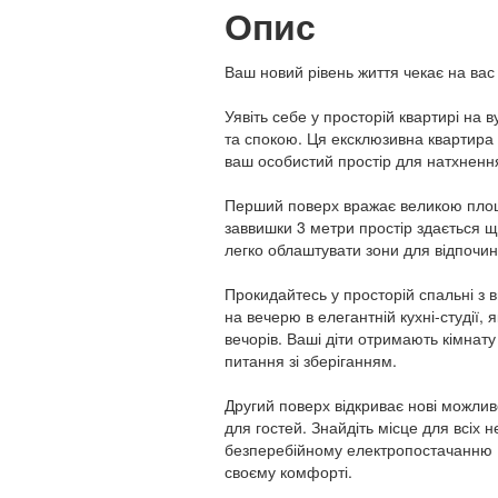
Опис
Ваш новий рівень життя чекає на вас 
Уявіть себе у просторій квартирі на
та спокою. Ця ексклюзивна квартира
ваш особистий простір для натхнення
Перший поверх вражає великою площе
заввишки 3 метри простір здається ще
легко облаштувати зони для відпочин
Прокидайтесь у просторій спальні з 
на вечерю в елегантній кухні-студії,
вечорів. Ваші діти отримають кімнату 
питання зі зберіганням.
Другий поверх відкриває нові можлив
для гостей. Знайдіть місце для всіх 
безперебійному електропостачанню (
своєму комфорті.