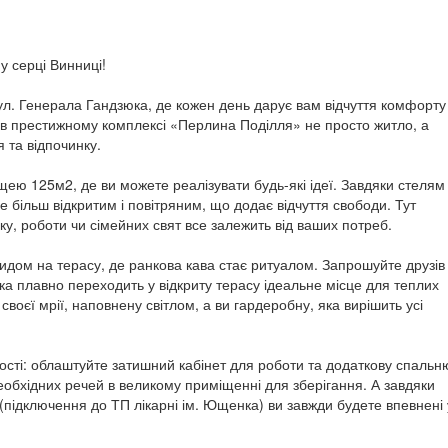
у серці Винниці!
 вул. Генерала Гандзюка, де кожен день дарує вам відчуття комфорту
 в престижному комплексі «Перлина Поділля» не просто житло, а
 та відпочинку.
ю 125м2, де ви можете реалізувати будь-які ідеї. Завдяки стелям
 більш відкритим і повітряним, що додає відчуття свободи. Тут
ку, роботи чи сімейних свят все залежить від ваших потреб.
видом на терасу, де ранкова кава стає ритуалом. Запрошуйте друзів
 яка плавно переходить у відкриту терасу ідеальне місце для теплих
своєї мрії, наповнену світлом, а ви гардеробну, яка вирішить усі
ості: облаштуйте затишний кабінет для роботи та додаткову спальн
необхідних речей в великому приміщенні для зберігання. А завдяки
підключення до ТП лікарні ім. Ющенка) ви завжди будете впевнені 