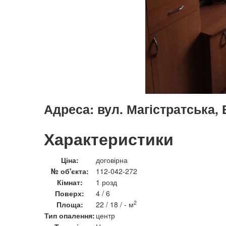
Адреса:
вул. Магістратська, 
Характеристики
Ціна:
договірна
№ об'єкта:
112-042-272
Кімнат:
1 розд
Поверх:
4 / 6
2
Площа:
22 / 18 / - м
Тип опалення:
центр