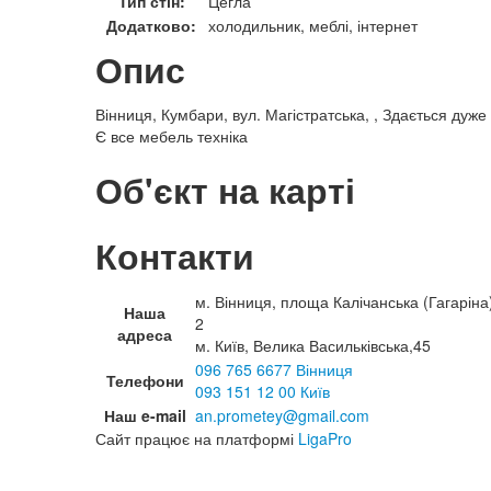
Тип стін:
Цегла
Додатково:
холодильник, меблі, інтернет
Опис
Вінниця, Кумбари, вул. Магістратська, , Здається дуже
Є все мебель техніка
Об'єкт на карті
Контакти
м. Вінниця, площа Калічанська (Гагаріна
Наша
2
адреса
м. Київ, Велика Васильківська,45
096 765 6677 Вінниця
Телефони
093 151 12 00 Київ
Наш e-mail
an.prometey@gmail.com
Сайт працює на платформі
LigaPro