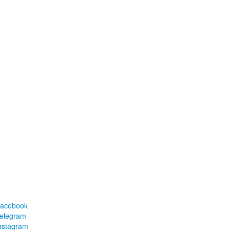
acebook
elegram
nstagram