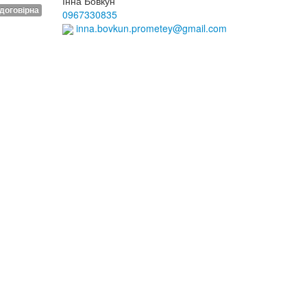
Інна Бовкун
договірна
0967330835
inna.bovkun.prometey@gmail.com