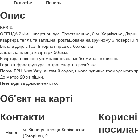
Тип стін:
Панель
Опис
БЕЗ %
ОРЕНДА 2 кімн. квартири вул. Тростянецька, 2 м. Харківська, Дарн
Квартира тепла та затишна, розташована на зручному 6 поверсі 9 
Вікна в двір. є Газ. Інтернет працює без світла
Загальна площа квартири 50кв.м.
Квартира повністю укомплектована меблями та техникою.
Гарна інфраструктура та транспортна розв'язка.
Поруч ТРЦ New Way, дитячий садок, школа зупинка громадського т
До метро 20 хв пішки.
Пеегляди за домовленністю.
Об'єкт на карті
Контакти
Корисні
посила
м. Вінниця, площа Калічанська
Наша
(Гагаріна), 2