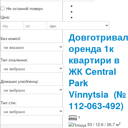
Не останній поверх
Ціна:
Ціна:
850 $
Довготрива
Без комісії:
оренда 1к
квартири в
Тип опалення:
ЖК Central
Park
Домашні улюбленці:
Vinnytsia
(№
112-063-492)
Тип стін:
1
2
53 / 12.6 / 26.7 м