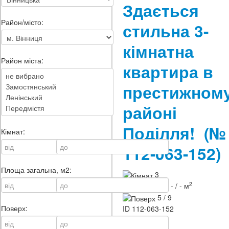
Здається
Район/місто:
стильна 3-
кімнатна
Район міста:
квартира в
престижном
районі
Поділля!
(№
Кімнат:
112-063-152)
Площа загальна, м2:
3
2
90 / - / - м
5 / 9
Поверх:
ID
112-063-152