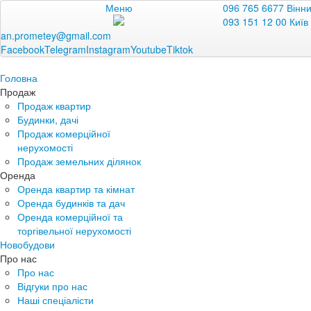
Меню
096 765 6677 Вінн
093 151 12 00 Київ
an.prometey@gmail.com
Facebook
Telegram
Instagram
Youtube
Tiktok
Головна
Продаж
Продаж квартир
Будинки, дачі
Продаж комерційної
нерухомості
Продаж земельних ділянок
Оренда
Оренда квартир та кімнат
Оренда будинків та дач
Оренда комерційної та
торгівельної нерухомості
Новобудови
Про нас
Про нас
Відгуки про нас
Наші спеціалісти