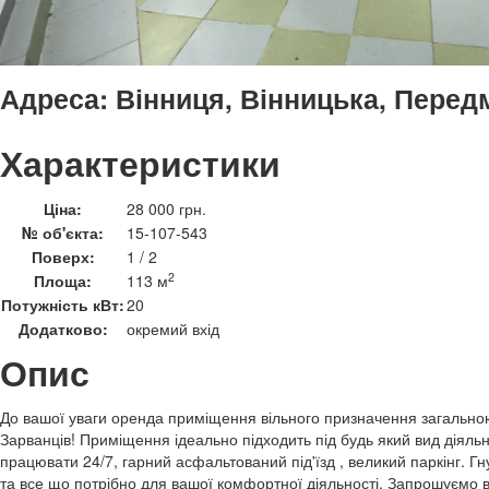
Адреса:
Вінниця, Вінницька, Передм
Характеристики
Ціна:
28 000 грн.
№ об'єкта:
15-107-543
Поверх:
1 / 2
2
Площа:
113 м
Потужність кВт:
20
Додатково:
окремий вхід
Опис
До вашої уваги оренда приміщення вільного призначення загальн
Зарванців! Приміщення ідеально підходить під будь який вид діяльн
працювати 24/7, гарний асфальтований під'їзд , великий паркінг. Гн
та все що потрібно для вашої комфортної діяльності. Запрошуємо в