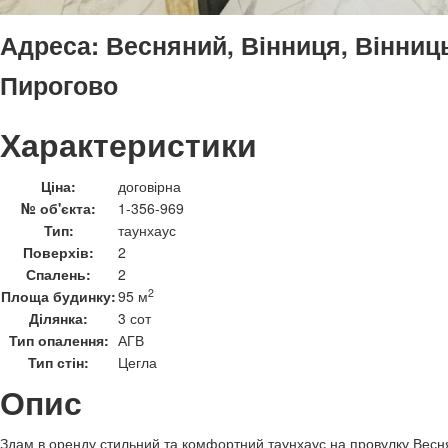
Адреса:
Весняний, Вінниця, Вінниць
Пирогово
Характеристики
Ціна:
договірна
№ об'єкта:
1-356-969
Тип:
таунхаус
Поверхів:
2
Спалень:
2
2
Площа будинку:
95 м
Ділянка:
3 сот
Тип опалення:
АГВ
Тип стін:
Цегла
Опис
Здам в оренду стильний та комфортний таунхаус на провулку Весня