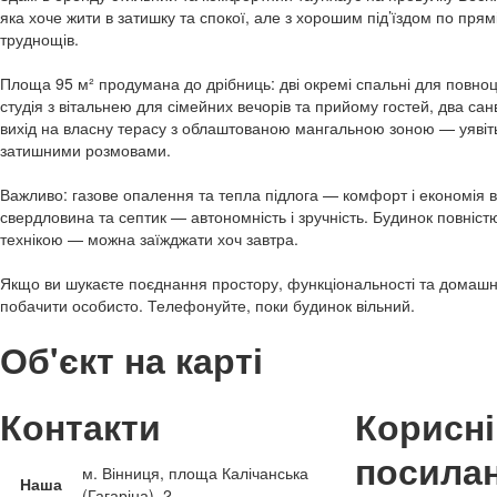
яка хоче жити в затишку та спокої, але з хорошим під’їздом по прямі
труднощів.
Площа 95 м² продумана до дрібниць: дві окремі спальні для повноц
студія з вітальнею для сімейних вечорів та прийому гостей, два сан
вихід на власну терасу з облаштованою мангальною зоною — уявіт
затишними розмовами.
Важливо: газове опалення та тепла підлога — комфорт і економія 
свердловина та септик — автономність і зручність. Будинок повніс
технікою — можна заїжджати хоч завтра.
Якщо ви шукаєте поєднання простору, функціональності та домашн
побачити особисто. Телефонуйте, поки будинок вільний.
Об'єкт на карті
Контакти
Корисні
посила
м. Вінниця, площа Калічанська
Наша
(Гагаріна), 2