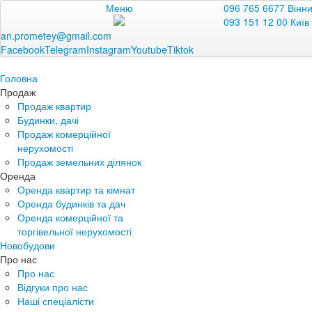
Меню
096 765 6677 Вінн
093 151 12 00 Київ
an.prometey@gmail.com
Facebook
Telegram
Instagram
Youtube
Tiktok
Головна
Продаж
Продаж квартир
Будинки, дачі
Продаж комерційної
нерухомості
Продаж земельних ділянок
Оренда
Оренда квартир та кімнат
Оренда будинків та дач
Оренда комерційної та
торгівельної нерухомості
Новобудови
Про нас
Про нас
Відгуки про нас
Наші спеціалісти