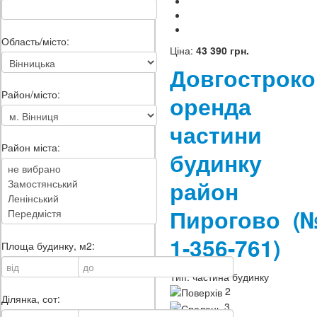
Область/місто:
Ціна:
43 390 грн.
Довгостроко
Район/місто:
оренда
частини
Район міста:
будинку
район
Пирогово
(
1-356-761)
Площа будинку, м2:
Тип:
частина будинку
2
Ділянка, сот:
3