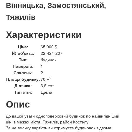
Вінницька, Замостянський,
Тяжилів
Характеристики
Ціна:
65 000 $
№ об'єкта:
22-424-207
Тип:
будинок
Поверхів:
1
Спалень:
2
2
Площа будинку:
70 м
Ділянка:
3,5 сот
Тип стін:
Цегла
Опис
До вашої уваги одноповерховий будинок по найвигідніший
ціні в межах міста! Тяжилів, район Костелу.
За не велику вартість ви отримуєте будиночок з двома